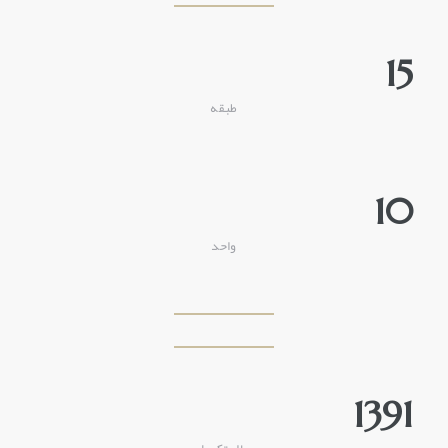
15
طبقه
10
واحد
1391